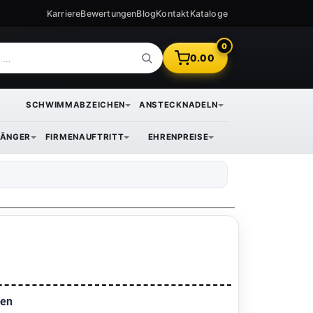
Karriere
Bewertungen
Blog
Kontakt
Kataloge
0
0.00
SCHWIMMABZEICHEN
ANSTECKNADELN
ÄNGER
FIRMENAUFTRITT
EHRENPREISE
gen