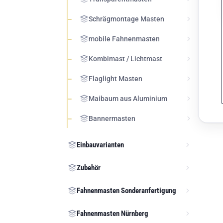
Schrägmontage Masten
mobile Fahnenmasten
Kombimast / Lichtmast
Flaglight Masten
Maibaum aus Aluminium
Bannermasten
Einbauvarianten
Zubehör
Fahnenmasten Sonderanfertigung
Fahnenmasten Nürnberg