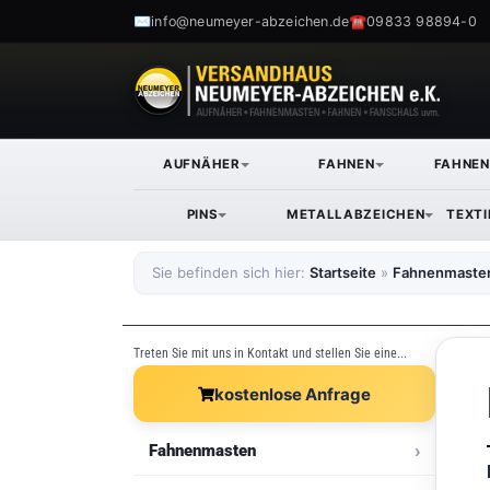
✉
☎
info@neumeyer-abzeichen.de
09833 98894-0
AUFNÄHER
FAHNEN
FAHNE
PINS
METALLABZEICHEN
TEXT
Sie befinden sich hier:
Startseite
»
Fahnenmaste
Treten Sie mit uns in Kontakt und stellen Sie eine...
kostenlose Anfrage
Fahnenmasten