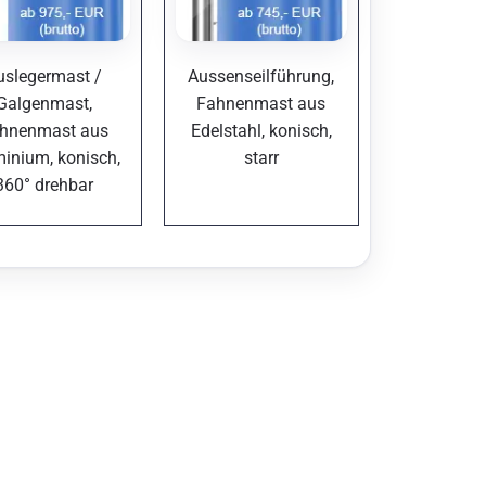
uslegermast /
Aussenseilführung,
Galgenmast,
Fahnenmast aus
hnenmast aus
Edelstahl, konisch,
inium, konisch,
starr
360° drehbar