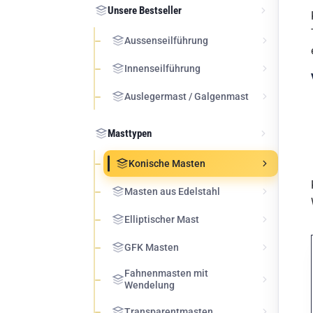
Unsere Bestseller
Aussenseilführung
Innenseilführung
Auslegermast / Galgenmast
Masttypen
Konische Masten
Masten aus Edelstahl
Elliptischer Mast
GFK Masten
Fahnenmasten mit
Wendelung
Transparentmasten