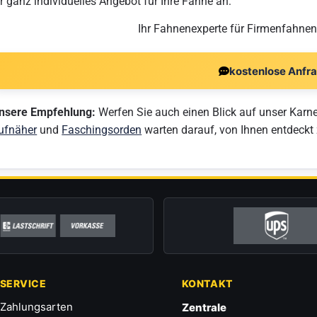
hr ganz individuelles Angebot für Ihre Fahne an:
Ihr Fahnenexperte für Firmenfahne
kostenlose Anfr
nsere Empfehlung:
Werfen Sie auch einen Blick auf unser Karn
ufnäher
und
Faschingsorden
warten darauf, von Ihnen entdeckt
SERVICE
KONTAKT
Zahlungsarten
Zentrale