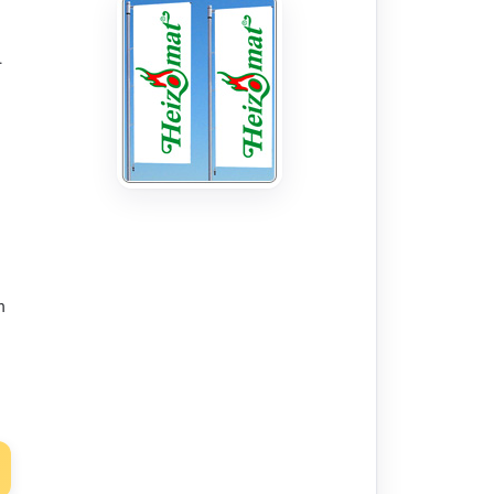
,
.
n
n
n