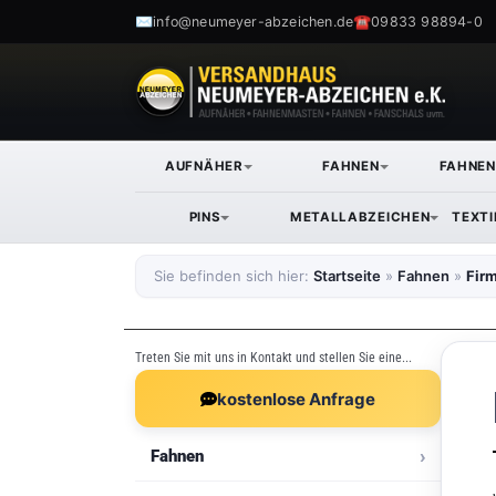
✉
☎
info@neumeyer-abzeichen.de
09833 98894-0
AUFNÄHER
FAHNEN
FAHNE
PINS
METALLABZEICHEN
TEXT
Sie befinden sich hier:
Startseite
»
Fahnen
»
Fir
Treten Sie mit uns in Kontakt und stellen Sie eine...
kostenlose Anfrage
Fahnen