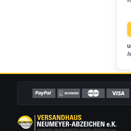
I
U
A