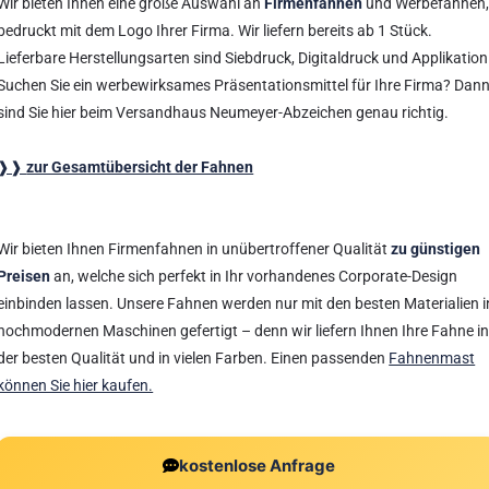
Wir bieten Ihnen eine große Auswahl an
Firmenfahnen
und Werbefahnen
bedruckt mit dem Logo Ihrer Firma. Wir liefern bereits ab 1 Stück.
Lieferbare Herstellungsarten sind Siebdruck, Digitaldruck und Applikation
Suchen Sie ein werbewirksames Präsentationsmittel für Ihre Firma? Dan
sind Sie hier beim Versandhaus Neumeyer-Abzeichen genau richtig.
❱❱
zur Gesamtübersicht der Fahnen
Wir bieten Ihnen Firmenfahnen in unübertroffener Qualität
zu günstigen
Preisen
an, welche sich perfekt in Ihr vorhandenes Corporate-Design
einbinden lassen. Unsere Fahnen werden nur mit den besten Materialien i
hochmodernen Maschinen gefertigt – denn wir liefern Ihnen Ihre Fahne i
der besten Qualität und in vielen Farben. Einen passenden
Fahnenmast
können Sie hier kaufen.
kostenlose Anfrage