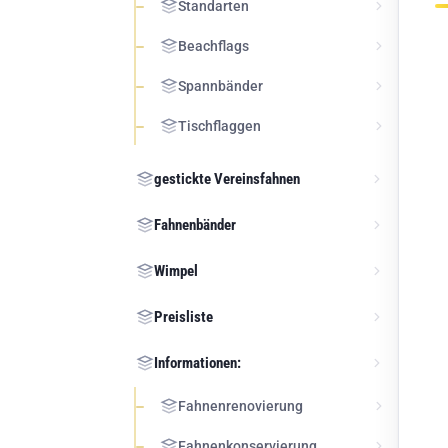
Standarten
Beachflags
Spannbänder
Tischflaggen
gestickte Vereinsfahnen
Fahnenbänder
Wimpel
Preisliste
Informationen:
Fahnenrenovierung
Fahnenkonservierung