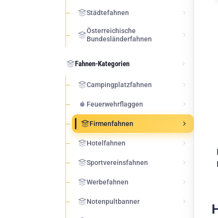
Städtefahnen
Österreichische
Bundesländerfahnen
Fahnen-Kategorien
Campingplatzfahnen
Feuerwehrflaggen
Firmenfahnen
Hotelfahnen
Sportvereinsfahnen
Werbefahnen
Notenpultbanner
H