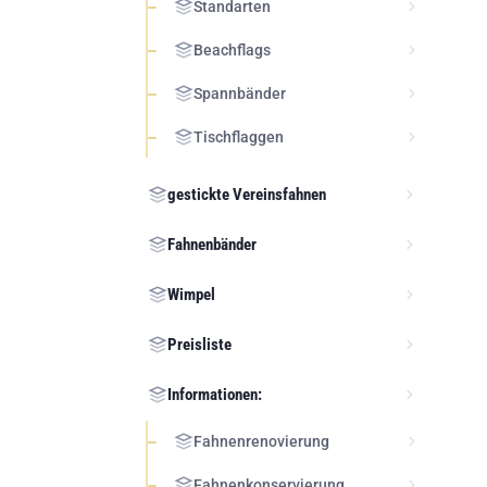
Standarten
Beachflags
Spannbänder
Tischflaggen
gestickte Vereinsfahnen
Fahnenbänder
Wimpel
Preisliste
Informationen:
Fahnenrenovierung
Fahnenkonservierung