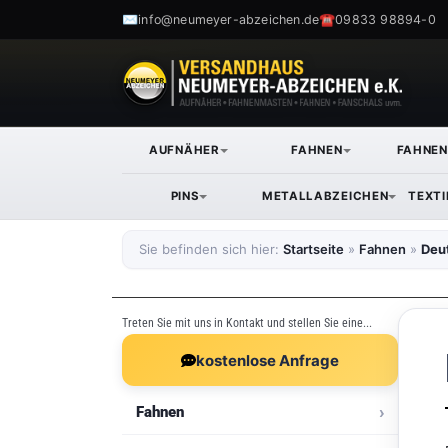
✉
☎
info@neumeyer-abzeichen.de
09833 98894-0
AUFNÄHER
FAHNEN
FAHNE
PINS
METALLABZEICHEN
TEXT
Sie befinden sich hier:
Startseite
»
Fahnen
»
Deu
Treten Sie mit uns in Kontakt und stellen Sie eine...
kostenlose Anfrage
Fahnen