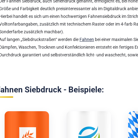
Der Fahnen Siebdruck, auch Seriendruck genannt, ermöglicht es, bei höhere
Größe und Farbigkeit deutlich preisinteressanter als im Digitaldruck anb
Hierbei handelt es sich um einen hochwertigen Fahnensiebdruck im Stri
Volltonfarbangaben, zusätzlich mit technischem Raster oder im 4-farb 
Sonderfarbe zusätzlich machbar).
Auf langen „Siebdruckstraßen“ werden die
Fahnen
bei einer maximalen Si
Dämpfen, Waschen, Trocknen und Konfektionieren entsteht ein fertiges 
Durchdruck garantiert und selbstverständlich licht- und waschecht, sowie
ahnen Siebdruck - Beispiele: