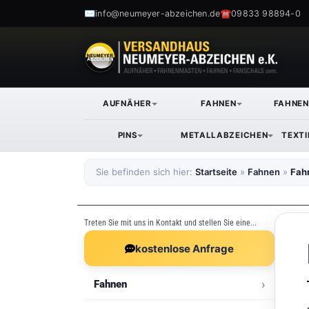
✉
☎
info@neumeyer-abzeichen.de
09833 98894-0
AUFNÄHER
FAHNEN
FAHNE
PINS
METALLABZEICHEN
TEXT
Sie befinden sich hier:
Startseite
»
Fahnen
»
Fah
Treten Sie mit uns in Kontakt und stellen Sie eine...
kostenlose Anfrage
Fahnen