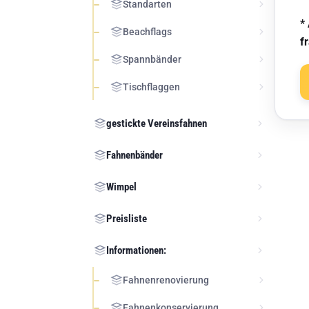
Standarten
*
Beachflags
f
Spannbänder
Tischflaggen
gestickte Vereinsfahnen
Fahnenbänder
Wimpel
Preisliste
Informationen:
Fahnenrenovierung
Fahnenkonservierung