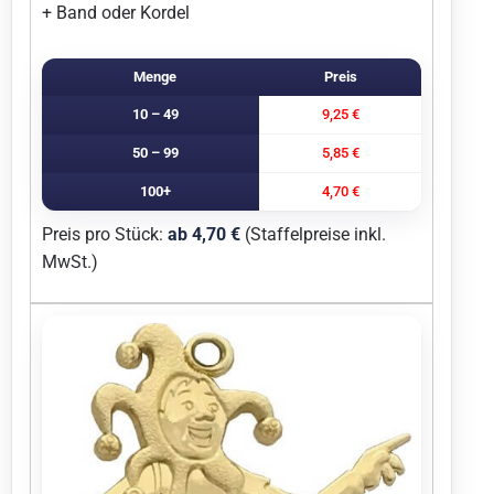
+ Band oder Kordel
Menge
Preis
10 – 49
9,25 €
50 – 99
5,85 €
100+
4,70 €
Preis pro Stück:
ab 4,70 €
(Staffelpreise inkl.
MwSt.)