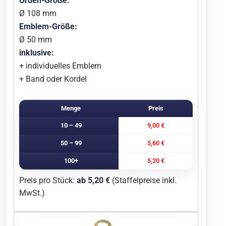
Orden-Größe:
Ø 108 mm
Emblem-Größe:
Ø 50 mm
inklusive:
+ individuelles Emblem
+ Band oder Kordel
Menge
Preis
10 – 49
9,00 €
50 – 99
5,60 €
100+
5,20 €
Preis pro Stück:
ab 5,20 €
(Staffelpreise inkl.
MwSt.)