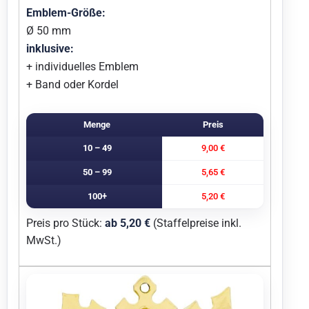
Emblem-Größe:
Ø 50 mm
inklusive:
+ individuelles Emblem
+ Band oder Kordel
Menge
Preis
10 – 49
9,00 €
50 – 99
5,65 €
100+
5,20 €
Preis pro Stück:
ab 5,20 €
(Staffelpreise inkl.
MwSt.)