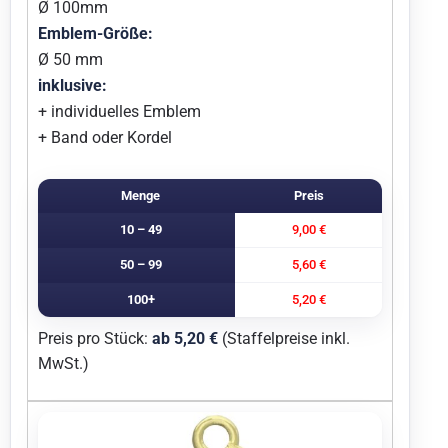
Ø 100mm
Emblem-Größe:
Ø 50 mm
inklusive:
+ individuelles Emblem
+ Band oder Kordel
Menge
Preis
10 – 49
9,00 €
50 – 99
5,60 €
100+
5,20 €
Preis pro Stück:
ab 5,20 €
(Staffelpreise inkl.
MwSt.)