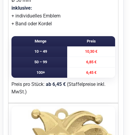
Ø 50 mm
inklusive:
+ individuelles Emblem
+ Band oder Kordel
Menge
Preis
10 – 49
10,30 €
50 – 99
6,85 €
100+
6,45 €
Preis pro Stück:
ab 6,45 €
(Staffelpreise inkl.
MwSt.)