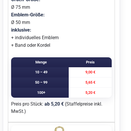
Ø 75 mm
Emblem-Größe:
Ø 50 mm
inklusive:
+ individuelles Emblem
+ Band oder Kordel
Menge
Preis
10 – 49
9,00 €
50 – 99
5,65 €
100+
5,20 €
Preis pro Stück:
ab 5,20 €
(Staffelpreise inkl.
MwSt.)