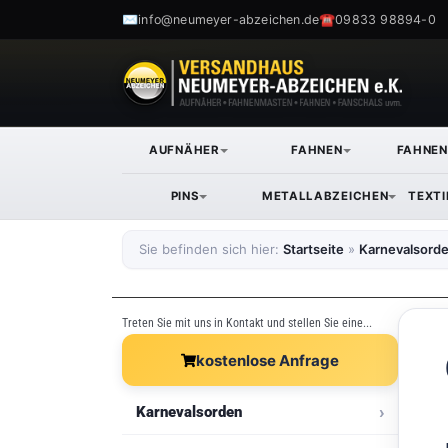
✉
☎
info@neumeyer-abzeichen.de
09833 98894-0
AUFNÄHER
FAHNEN
FAHNE
PINS
METALLABZEICHEN
TEXT
Sie befinden sich hier:
Startseite
»
Karnevalsord
Treten Sie mit uns in Kontakt und stellen Sie eine...
kostenlose Anfrage
Karnevalsorden