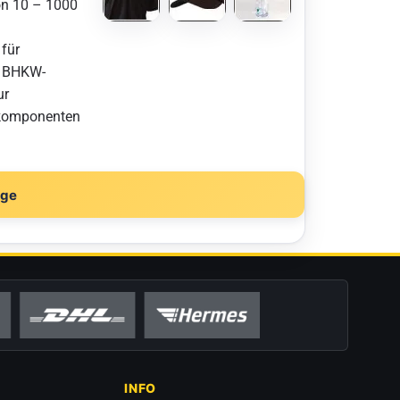
on 10 – 1000
 für
, BHKW-
ur
nkomponenten
age
INFO