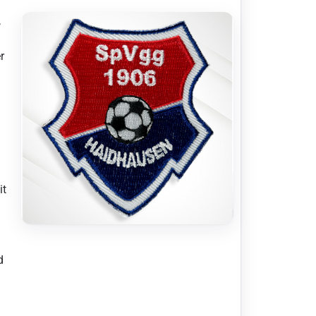
,
r
it
d