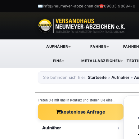
✉
☎
info@neumeyer-abzeichen.de
09833 98894-0
AUFNÄHER
FAHNEN
FAHNE
PINS
METALLABZEICHEN
TEXT
Sie befinden sich hier:
Startseite
»
Aufnäher
»
Au
Treten Sie mit uns in Kontakt und stellen Sie eine...
kostenlose Anfrage
Aufnäher