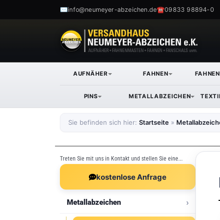
✉
☎
info@neumeyer-abzeichen.de
09833 98894-0
AUFNÄHER
FAHNEN
FAHNE
PINS
METALLABZEICHEN
TEXT
Sie befinden sich hier:
Startseite
»
Metallabzeic
Treten Sie mit uns in Kontakt und stellen Sie eine...
kostenlose Anfrage
Metallabzeichen