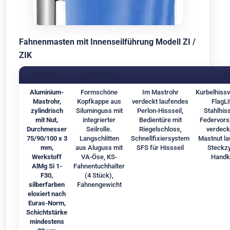
Fahnenmasten mit Innenseilführung Modell ZI /
ZIK
Mastrohr
Ausstattung
ZI
ZI
Aluminium-
Formschöne
Im Mastrohr
Kurbelhissv
Mastrohr,
Kopfkappe aus
verdeckt laufendes
FlagLi
zylindrisch
Siluminguss mit
Perlon-Hissseil,
Stahlhiss
mit Nut,
integrierter
Bedientüre mit
Federvors
Durchmesser
Seilrolle.
Riegelschloss,
verdeckt
75/90/100 x 3
Langschlitten
Schnellfixiersystem
Mastnut la
mm,
aus Aluguss mit
SFS für Hissseil
Steckzy
Werkstoff
VA-Öse, KS-
Handk
AlMg Si 1-
Fahnentuchhalter
F30,
(4 Stück),
silberfarben
Fahnengewicht
eloxiert nach
Euras-Norm,
Schichtstärke
mindestens