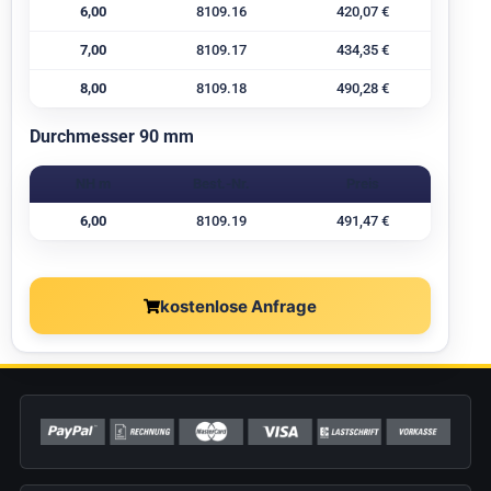
6,00
8109.16
420,07 €
7,00
8109.17
434,35 €
8,00
8109.18
490,28 €
Durchmesser 90 mm
NH m
Best.-Nr.
Preis
6,00
8109.19
491,47 €
kostenlose Anfrage