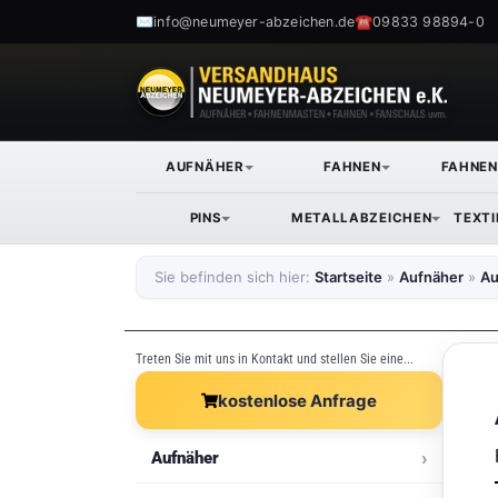
✉
☎
info@neumeyer-abzeichen.de
09833 98894-0
AUFNÄHER
FAHNEN
FAHNE
PINS
METALLABZEICHEN
TEXT
Sie befinden sich hier:
Startseite
»
Aufnäher
»
Au
Treten Sie mit uns in Kontakt und stellen Sie eine...
kostenlose Anfrage
Aufnäher